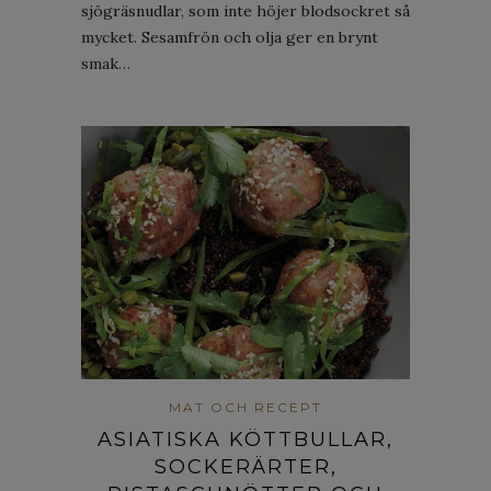
sjögräsnudlar, som inte höjer blodsockret så
mycket. Sesamfrön och olja ger en brynt
smak…
MAT OCH RECEPT
ASIATISKA KÖTTBULLAR,
SOCKERÄRTER,