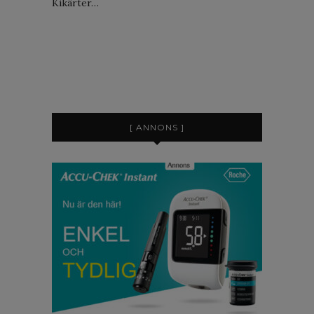
Kikärter…
[ ANNONS ]