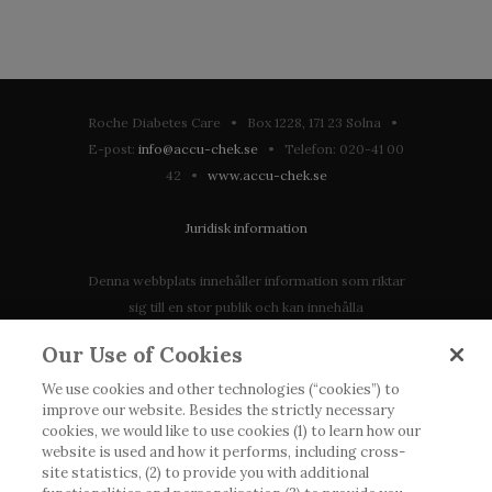
Roche Diabetes Care • Box 1228, 171 23 Solna •
E-post:
info@accu-chek.se
• Telefon: 020-41 00
42 •
www.accu-chek.se
Juridisk information
Denna webbplats innehåller information som riktar
sig till en stor publik och kan innehålla
produktdetaljer eller information som annars inte är
Our Use of Cookies
tillgänglig eller giltig i ditt land. Vänligen observera
att vi inte tar något ansvar för information som
We use cookies and other technologies (“cookies”) to
improve our website. Besides the strictly necessary
eventuellt inte uppfyller någon gällande rättslig
cookies, we would like to use cookies (1) to learn how our
process, förordning, registrering eller användning i
website is used and how it performs, including cross-
landet där du bor.
site statistics, (2) to provide you with additional