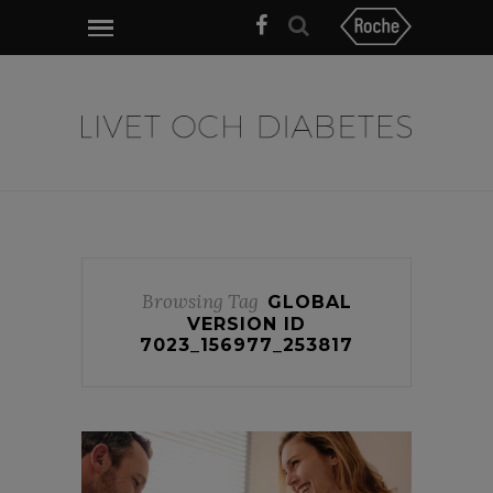
Browsing Tag
GLOBAL
VERSION ID
7023_156977_253817