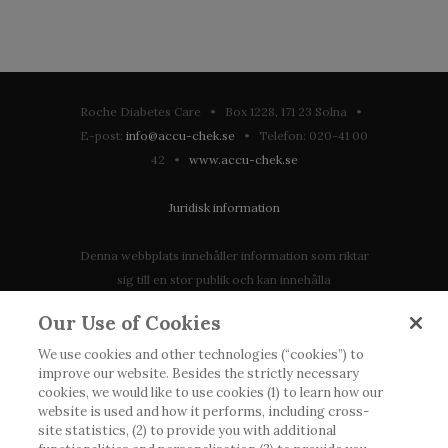
Roche Diabetes Care • Box 1228, 171 23 Solna •
E-post:
info@accu-chek.se
• Telefon: 020-41 00
42 •
www.accu-chek.se
Juridisk information
Denna webbplats innehåller information som riktar
sig till en stor publik och kan innehålla
produktdetaljer eller information som annars inte är
Our Use of Cookies
tillgänglig eller giltig i ditt land. Vänligen observera
att vi inte tar något ansvar för information som
We use cookies and other technologies (“cookies”) to
improve our website. Besides the strictly necessary
eventuellt inte uppfyller någon gällande rättslig
cookies, we would like to use cookies (1) to learn how our
process, förordning, registrering eller användning i
website is used and how it performs, including cross-
landet där du bor.
site statistics, (2) to provide you with additional