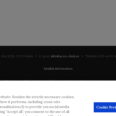
Box 1228, 171 23 Solna • E-post:
info@accu-chek.se
• Telefon: 020-41 00
Juridisk information
till en stor publik och kan innehålla produktdetaljer eller information som annars
ation som eventuellt inte uppfyller någon gällande rättslig process, förordning, 
ebsite. Besides the strictly necessary cookies,
dras inlägg, men kommer att ta bort vilseledande eller olämpliga inlägg i möjliga
d how it performs, including cross-site
erial från denna webbplats för användning någon annanstans är inte tillåtet uta
rsonalisation (3) to provide you social media
Cookie Pre
g “Accept all”, you consent to the use of all
annonsörer, och sådant innehåll är märkt.