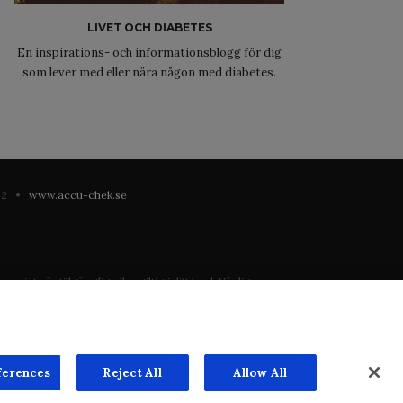
LIVET OCH DIABETES
En inspirations- och informationsblogg för dig
som lever med eller nära någon med diabetes.
 42 •
www.accu-chek.se
 inte är tillgänglig eller giltig i ditt land. Vänligen
registrering eller användning i landet där du bor.
ste mån. Vi har inget ansvar för innehållet på externa
n överenskommelse. Webbplatsen säljer utrymme till
ferences
Reject All
Allow All