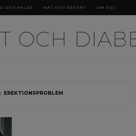
NG OCH HÄLSA
MAT OCH RECEPT
OM OSS
g
EREKTIONSPROBLEM