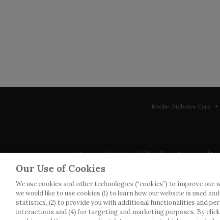
Roche Diabetes Care • 
Denna webbplats innehåller information som riktar sig 
observera att vi inte tar något ansvar för inform
Our Use of Cookies
We use cookies and other technologies (“cookies”) to improve our w
Roche har inte alltid möjlighet att kvalitetssäkra an
we would like to use cookies (1) to learn how our website is used an
webbplatser som det länkas till. Kopiering av mat
statistics, (2) to provide you with additional functionalities and pe
interactions and (4) for targeting and marketing purposes. By clickin