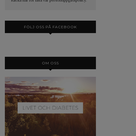
Klicka här för läsa vår personuppgiftspolicy.
FÖLJ OSS PÅ FACEBOOK
OM OSS