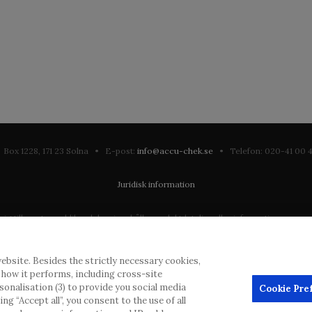
Box 1228, 171 23 Solna • E-post:
info@accu-chek.se
• Telefon: 020-41 00
Juridisk information
till en stor publik och kan innehålla produktdetaljer eller information som annars
ation som eventuellt inte uppfyller någon gällande rättslig process, förordning, 
ebsite. Besides the strictly necessary cookies,
dras inlägg, men kommer att ta bort vilseledande eller olämpliga inlägg i möjliga
d how it performs, including cross-site
erial från denna webbplats för användning någon annanstans är inte tillåtet uta
rsonalisation (3) to provide you social media
Cookie Pre
g “Accept all”, you consent to the use of all
annonsörer, och sådant innehåll är märkt.