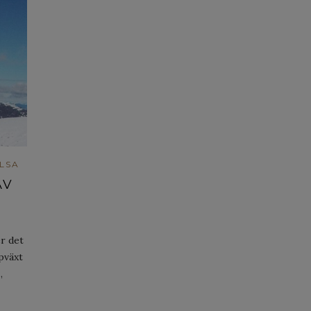
LSA
AV
r det
pväxt
,