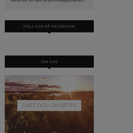
Klicka här för läsa vår personuppgiftspolicy.
FÖLJ OSS PÅ FACEBOOK
OM OSS