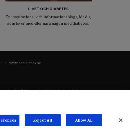
LIVET OCH DIABETES
En inspirations- och informationsblogg för dig
som lever med eller nära någon med diabetes.
 42 •
www.accu-chek.se
 inte är tillgänglig eller giltig i ditt land. Vänligen
registrering eller användning i landet där du bor.
ste mån. Vi har inget ansvar för innehållet på externa
n överenskommelse. Webbplatsen säljer utrymme till
ferences
Reject All
Allow All