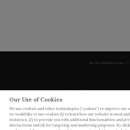
Roche Diabetes Care • 
Denna webbplats innehåller information som riktar sig 
observera att vi inte tar något ansvar för inform
Our Use of Cookies
We use cookies and other technologies (“cookies”) to improve our w
Roche har inte alltid möjlighet att kvalitetssäkra an
we would like to use cookies (1) to learn how our website is used an
webbplatser som det länkas till. Kopiering av mat
statistics, (2) to provide you with additional functionalities and pe
interactions and (4) for targeting and marketing purposes. By clickin