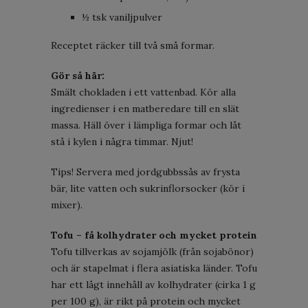
½ tsk vaniljpulver
Receptet räcker till två små formar.
Gör så här:
Smält chokladen i ett vattenbad. Kör alla
ingredienser i en matberedare till en slät
massa. Häll över i lämpliga formar och låt
stå i kylen i några timmar. Njut!
Tips! Servera med jordgubbssås av frysta
bär, lite vatten och sukrinflorsocker (kör i
mixer).
Tofu – få kolhydrater och mycket protein
Tofu tillverkas av sojamjölk (från sojabönor)
och är stapelmat i flera asiatiska länder. Tofu
har ett lågt innehåll av kolhydrater (cirka 1 g
per 100 g), är rikt på protein och mycket