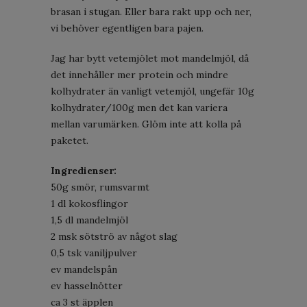
brasan i stugan. Eller bara rakt upp och ner,
vi behöver egentligen bara pajen.
Jag har bytt vetemjölet mot mandelmjöl, då
det innehåller mer protein och mindre
kolhydrater än vanligt vetemjöl, ungefär 10g
kolhydrater/100g men det kan variera
mellan varumärken. Glöm inte att kolla på
paketet.
Ingredienser:
50g smör, rumsvarmt
1 dl kokosflingor
1,5 dl mandelmjöl
2 msk sötströ av något slag
0,5 tsk vaniljpulver
ev mandelspån
ev hasselnötter
ca 3 st äpplen