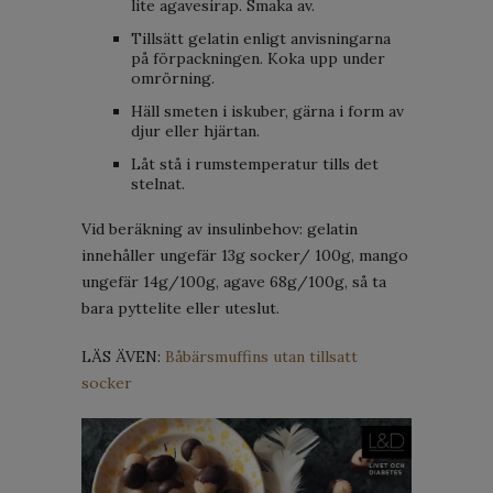
lite agavesirap. Smaka av.
Tillsätt gelatin enligt anvisningarna
på förpackningen. Koka upp under
omrörning.
Häll smeten i iskuber, gärna i form av
djur eller hjärtan.
Låt stå i rumstemperatur tills det
stelnat.
Vid beräkning av insulinbehov: gelatin
innehåller ungefär 13g socker/ 100g, mango
ungefär 14g/100g, agave 68g/100g, så ta
bara pyttelite eller uteslut.
LÄS ÄVEN:
Båbärsmuffins utan tillsatt
socker