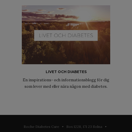
LIVET OCH DIABETES
En inspirations- och informationsblogg för dig
som lever med eller nära någon med diabetes.
Roche Diabetes Care • Box 1228, 171 23 Solna •