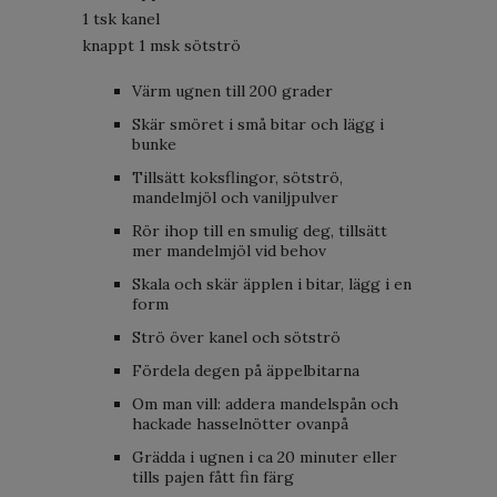
1 tsk kanel
knappt 1 msk sötströ
Värm ugnen till 200 grader
Skär smöret i små bitar och lägg i
bunke
Tillsätt koksflingor, sötströ,
mandelmjöl och vaniljpulver
Rör ihop till en smulig deg, tillsätt
mer mandelmjöl vid behov
Skala och skär äpplen i bitar, lägg i en
form
Strö över kanel och sötströ
Fördela degen på äppelbitarna
Om man vill: addera mandelspån och
hackade hasselnötter ovanpå
Grädda i ugnen i ca 20 minuter eller
tills pajen fått fin färg