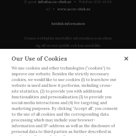
E-post:
info@accu-chek.se
• Telefon: 020-41 00
42 •
www.accu-chek.se
Juridisk information
Denna webbplats innehåller information som riktar
sig till en stor publik och kan innehålla
produktdetaljer eller information som annars inte är
Our Use of Cookies
tillgänglig eller giltig i ditt land. Vänligen observera
att vi inte tar något ansvar för information som
We use cookies and other technologies (“cookies”) to
improve our website. Besides the strictly necessary
eventuellt inte uppfyller någon gällande rättslig
cookies, we would like to use cookies (1) to learn how our
process, förordning, registrering eller användning i
website is used and how it performs, including cross-
landet där du bor.
site statistics, (2) to provide you with additional
functionalities and personalisation (3) to provide you
social media interactions and (4) for targeting and
Roche har inte alltid möjlighet att kvalitetssäkra
marketing purposes. By clicking “Accept all”, you consent
andras inlägg, men kommer att ta bort vilseledande
to the use of all cookies and the corresponding data
eller olämpliga inlägg i möjligaste mån. Vi har inget
processing which may include your browser-
ansvar för innehållet på externa webbplatser som
information and IP-address as well as the disclosure of
personal data to third parties as further described in
det länkas till. Kopiering av material från denna