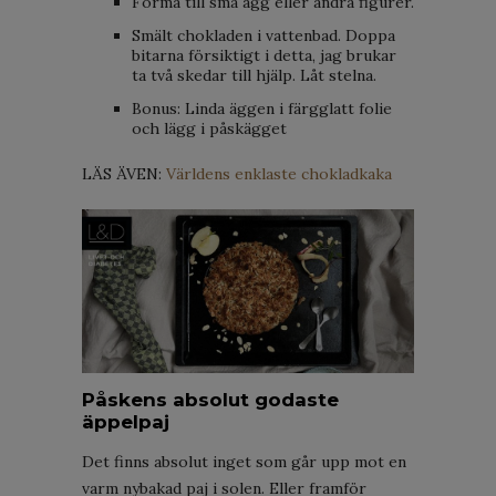
Forma till små ägg eller andra figurer.
Smält chokladen i vattenbad. Doppa
bitarna försiktigt i detta, jag brukar
ta två skedar till hjälp. Låt stelna.
Bonus: Linda äggen i färgglatt folie
och lägg i påskägget
LÄS ÄVEN:
Världens enklaste chokladkaka
Påskens absolut godaste
äppelpaj
Det finns absolut inget som går upp mot en
varm nybakad paj i solen. Eller framför