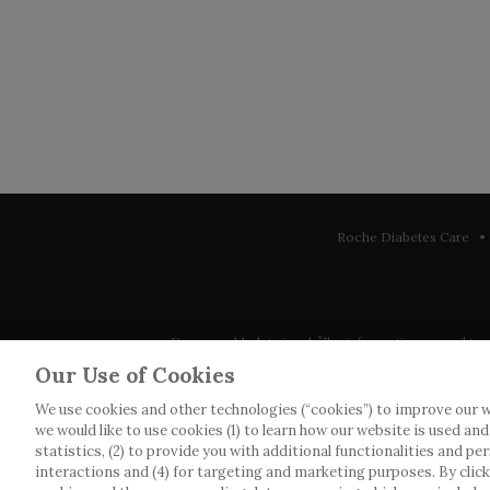
Roche Diabetes Care • 
Denna webbplats innehåller information som riktar sig 
observera att vi inte tar något ansvar för inform
Our Use of Cookies
We use cookies and other technologies (“cookies”) to improve our w
Roche har inte alltid möjlighet att kvalitetssäkra an
we would like to use cookies (1) to learn how our website is used an
webbplatser som det länkas till. Kopiering av mat
statistics, (2) to provide you with additional functionalities and pe
interactions and (4) for targeting and marketing purposes. By clickin