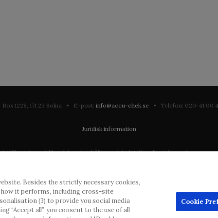
Box 1228, 171 23 Solna • E-post:
info@accu-chek.se
• Telefon: 020-41 00
Juridisk information
till en stor publik och kan innehålla produktdetaljer eller information som annars
ation som eventuellt inte uppfyller någon gällande rättslig process, förordning, 
ebsite. Besides the strictly necessary cookies,
dras inlägg, men kommer att ta bort vilseledande eller olämpliga inlägg i möjliga
d how it performs, including cross-site
erial från denna webbplats för användning någon annanstans är inte tillåtet uta
rsonalisation (3) to provide you social media
Cookie Pre
g “Accept all”, you consent to the use of all
annonsörer, och sådant innehåll är märkt.