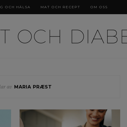
NG OCH HÄLSA
MAT OCH RECEPT
OM OSS
lar av
MARIA PRÆST