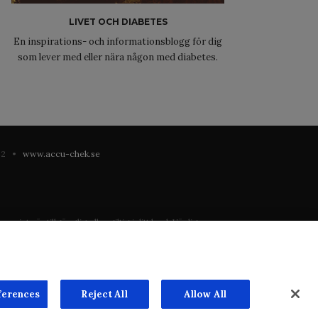
LIVET OCH DIABETES
En inspirations- och informationsblogg för dig
som lever med eller nära någon med diabetes.
 42 •
www.accu-chek.se
 inte är tillgänglig eller giltig i ditt land. Vänligen
registrering eller användning i landet där du bor.
ste mån. Vi har inget ansvar för innehållet på externa
n överenskommelse. Webbplatsen säljer utrymme till
ferences
Reject All
Allow All