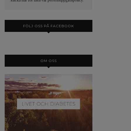
Klicka här för läsa vår personuppgiftspolicy.
FÖLJ OSS PÅ FACEBOOK
OM OSS