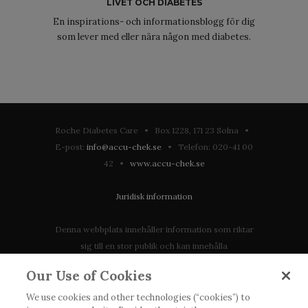
LIVET OCH DIABETES
En inspirations- och informationsblogg för dig
som lever med eller nära någon med diabetes.
Roche Diabetes Care • Box 1228, 171 23 Solna •
E-post:
info@accu-chek.se
• Telefon: 020-41 00
42 •
www.accu-chek.se
Juridisk information
Denna webbplats innehåller information som riktar
sig till en stor publik och kan innehålla
produktdetaljer eller information som annars inte är
Our Use of Cookies
tillgänglig eller giltig i ditt land. Vänligen observera
att vi inte tar något ansvar för information som
We use cookies and other technologies (“cookies”) to