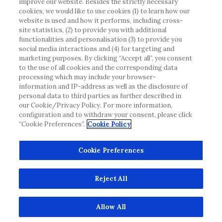
improve our website. Besides the strictly necessary
eventuellt inte uppfyller någon gällande rättslig
cookies, we would like to use cookies (1) to learn how our
process, förordning, registrering eller användning i
website is used and how it performs, including cross-
landet där du bor.
site statistics, (2) to provide you with additional
functionalities and personalisation (3) to provide you
social media interactions and (4) for targeting and
Roche har inte alltid möjlighet att kvalitetssäkra
marketing purposes. By clicking “Accept all”, you consent
andras inlägg, men kommer att ta bort vilseledande
to the use of all cookies and the corresponding data
eller olämpliga inlägg i möjligaste mån. Vi har inget
processing which may include your browser-
information and IP-address as well as the disclosure of
ansvar för innehållet på externa webbplatser som
personal data to third parties as further described in
det länkas till. Kopiering av material från denna
our Cookie/Privacy Policy. For more information,
webbplats för användning någon annanstans är inte
configuration and to withdraw your consent, please click
tillåtet utan överenskommelse. Webbplatsen säljer
“Cookie Preferences”.
Cookie Policy
utrymme till annonsörer, och sådant innehåll är
märkt.
Cookie Preferences
Denna webbplats är inte avsedd att rapportera
biverkningar eller produktklagomål. Kontakta
Reject All
kundtjänst för att rapportera en händelse.
www.accu-chek.se
© 2022, Roche Diabetes Care. Med ensamrätt.
Allow All