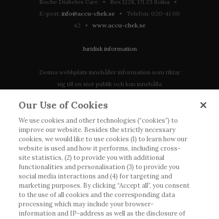
Roche Diabetes Care • Box 1228, 171 23 Solna •
E-post:
info@accu-chek.se
• Telefon: 020-41 00
42 •
www.accu-chek.se
Juridisk information
Denna webbplats innehåller information som riktar
sig till en stor publik och kan innehålla
produktdetaljer eller information som annars inte är
Our Use of Cookies
tillgänglig eller giltig i ditt land. Vänligen observera
att vi inte tar något ansvar för information som
We use cookies and other technologies (“cookies”) to
improve our website. Besides the strictly necessary
eventuellt inte uppfyller någon gällande rättslig
cookies, we would like to use cookies (1) to learn how our
process, förordning, registrering eller användning i
website is used and how it performs, including cross-
landet där du bor.
site statistics, (2) to provide you with additional
functionalities and personalisation (3) to provide you
social media interactions and (4) for targeting and
Roche har inte alltid möjlighet att kvalitetssäkra
marketing purposes. By clicking “Accept all”, you consent
andras inlägg, men kommer att ta bort vilseledande
to the use of all cookies and the corresponding data
eller olämpliga inlägg i möjligaste mån. Vi har inget
processing which may include your browser-
ansvar för innehållet på externa webbplatser som
information and IP-address as well as the disclosure of