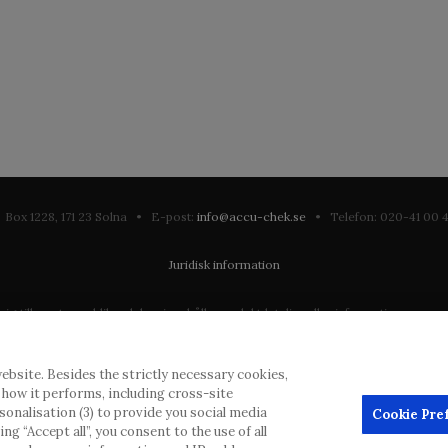
Box 1228, 171 23 Solna • E-post:
info@accu-chek.se
• Telefon: 020-41 00
Juridisk information
till en stor publik och kan innehålla produktdetaljer eller information som annars
ation som eventuellt inte uppfyller någon gällande rättslig process, förordning, 
ebsite. Besides the strictly necessary cookies,
dras inlägg, men kommer att ta bort vilseledande eller olämpliga inlägg i möjliga
d how it performs, including cross-site
erial från denna webbplats för användning någon annanstans är inte tillåtet uta
rsonalisation (3) to provide you social media
Cookie Pre
g “Accept all”, you consent to the use of all
annonsörer, och sådant innehåll är märkt.