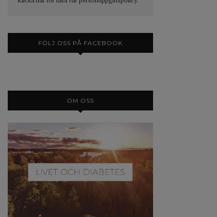
Klicka här för läsa vår personuppgiftspolicy.
FÖLJ OSS PÅ FACEBOOK
OM OSS