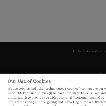
Roche Diabetes Care • 
Denna webbplats innehåller information som riktar sig 
observera att vi inte tar något ansvar för inform
Our Use of Cookies
We use cookies and other technologies (“cookies”) to improve our w
Roche har inte alltid möjlighet att kvalitetssäkra an
we would like to use cookies (1) to learn how our website is used an
webbplatser som det länkas till. Kopiering av mat
statistics, (2) to provide you with additional functionalities and pe
interactions and (4) for targeting and marketing purposes. By clickin