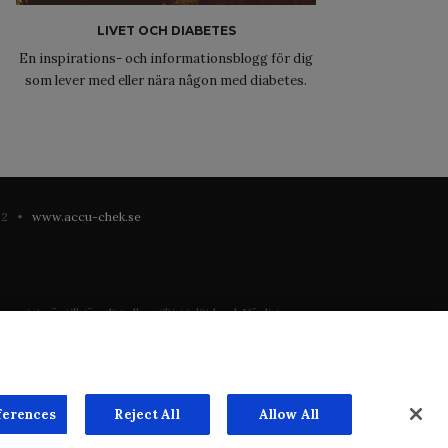
LIVET OCH DIABETES
En inspirations- och informationsblogg för dig
som lever med eller nära någon med diabetes.
 42 •
www.accu-chek.se
 inte är tillgänglig eller giltig i ditt land. Vänligen
registrering eller användning i landet där du bor.
ste mån. Vi har inget ansvar för innehållet på externa
n överenskommelse. Webbplatsen säljer utrymme till
ferences
Reject All
Allow All