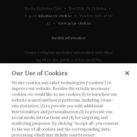
Roche Diabetes Care • Box 1228, 171 23 Solna •
E-post:
info@accu-chek.se
• Telefon: 020-41 00
42 •
www.accu-chek.se
Juridisk information
Denna webbplats innehåller information som riktar
sig till en stor publik och kan innehålla
produktdetaljer eller information som annars inte är
Our Use of Cookies
tillgänglig eller giltig i ditt land. Vänligen observera
att vi inte tar något ansvar för information som
We use cookies and other technologies (“cookies”) to
improve our website. Besides the strictly necessary
eventuellt inte uppfyller någon gällande rättslig
cookies, we would like to use cookies (1) to learn how our
process, förordning, registrering eller användning i
website is used and how it performs, including cross-
landet där du bor.
site statistics, (2) to provide you with additional
functionalities and personalisation (3) to provide you
social media interactions and (4) for targeting and
Roche har inte alltid möjlighet att kvalitetssäkra
marketing purposes. By clicking “Accept all”, you consent
andras inlägg, men kommer att ta bort vilseledande
to the use of all cookies and the corresponding data
eller olämpliga inlägg i möjligaste mån. Vi har inget
processing which may include your browser-