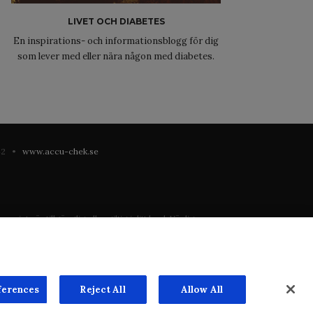
LIVET OCH DIABETES
En inspirations- och informationsblogg för dig
som lever med eller nära någon med diabetes.
 42 •
www.accu-chek.se
 inte är tillgänglig eller giltig i ditt land. Vänligen
registrering eller användning i landet där du bor.
ste mån. Vi har inget ansvar för innehållet på externa
n överenskommelse. Webbplatsen säljer utrymme till
ferences
Reject All
Allow All