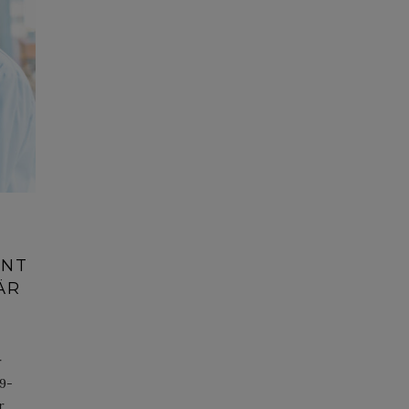
ENT
ÄR
r
 9-
r