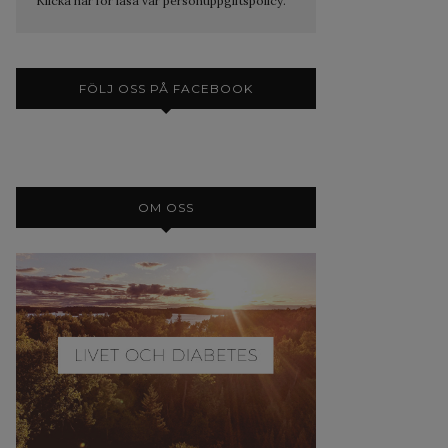
Klicka här för läsa vår personuppgiftspolicy.
FÖLJ OSS PÅ FACEBOOK
OM OSS