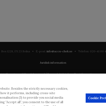
Box 1228, 171 23 Solna • E-post:
info@accu-chek.se
• Telefon: 020-41 00
Juridisk information
till en stor publik och kan innehålla produktdetaljer eller information som annars
ation som eventuellt inte uppfyller någon gällande rättslig process, förordning, 
ebsite. Besides the strictly necessary cookies,
dras inlägg, men kommer att ta bort vilseledande eller olämpliga inlägg i möjliga
d how it performs, including cross-site
erial från denna webbplats för användning någon annanstans är inte tillåtet uta
rsonalisation (3) to provide you social media
Cookie Pre
g “Accept all”, you consent to the use of all
annonsörer, och sådant innehåll är märkt.