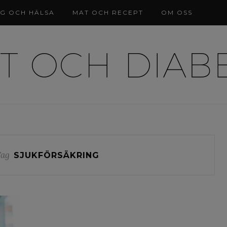
NG OCH HÄLSA
MAT OCH RECEPT
OM OSS
Tag
SJUKFÖRSÄKRING