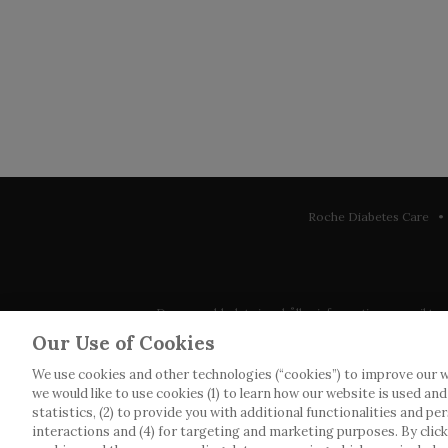
Roche Diabetes Care • 
Denna webbplats innehåller information som riktar sig 
observera att vi inte tar något ansvar för inform
Our Use of Cookies
We use cookies and other technologies (“cookies”) to improve our w
Roche har inte alltid möjlighet att kvalitetssäkra an
we would like to use cookies (1) to learn how our website is used an
webbplatser som det länkas till. Kopiering av mat
statistics, (2) to provide you with additional functionalities and pe
interactions and (4) for targeting and marketing purposes. By clickin