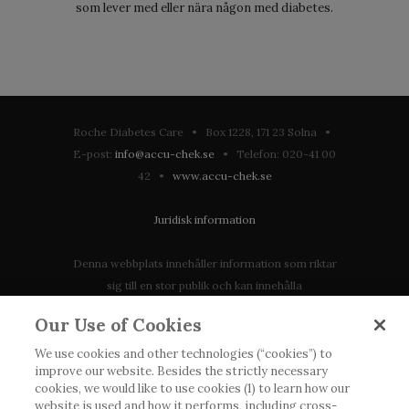
som lever med eller nära någon med diabetes.
Roche Diabetes Care • Box 1228, 171 23 Solna •
E-post:
info@accu-chek.se
• Telefon: 020-41 00
42 •
www.accu-chek.se
Juridisk information
Denna webbplats innehåller information som riktar
sig till en stor publik och kan innehålla
produktdetaljer eller information som annars inte är
Our Use of Cookies
tillgänglig eller giltig i ditt land. Vänligen observera
att vi inte tar något ansvar för information som
We use cookies and other technologies (“cookies”) to
improve our website. Besides the strictly necessary
eventuellt inte uppfyller någon gällande rättslig
cookies, we would like to use cookies (1) to learn how our
process, förordning, registrering eller användning i
website is used and how it performs, including cross-