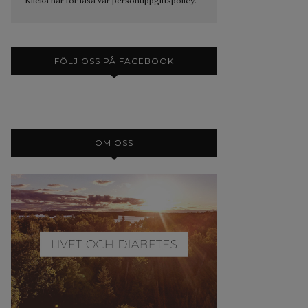
Klicka här för läsa vår personuppgiftspolicy.
FÖLJ OSS PÅ FACEBOOK
OM OSS