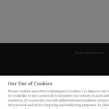
Roche Diabetes Care • 
Denna webbplats innehåller information som riktar sig 
observera att vi inte tar något ansvar för inform
Our Use of Cookies
We use cookies and other technologies (“cookies”) to improve our w
Roche har inte alltid möjlighet att kvalitetssäkra an
we would like to use cookies (1) to learn how our website is used an
webbplatser som det länkas till. Kopiering av mat
statistics, (2) to provide you with additional functionalities and pe
interactions and (4) for targeting and marketing purposes. By clickin