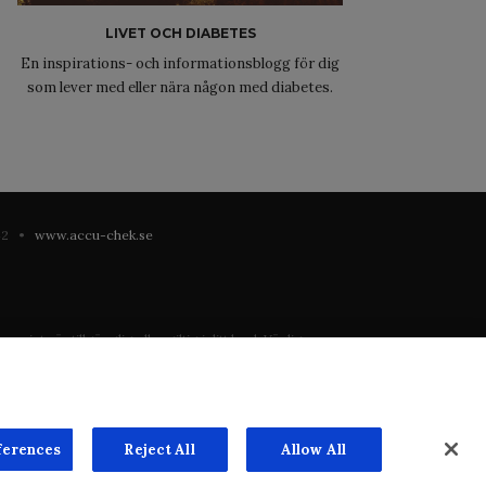
LIVET OCH DIABETES
En inspirations- och informationsblogg för dig
som lever med eller nära någon med diabetes.
 42 •
www.accu-chek.se
 inte är tillgänglig eller giltig i ditt land. Vänligen
registrering eller användning i landet där du bor.
ste mån. Vi har inget ansvar för innehållet på externa
n överenskommelse. Webbplatsen säljer utrymme till
ferences
Reject All
Allow All