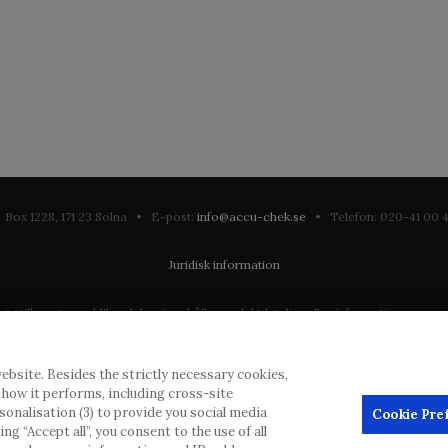
Box 1228, 171 23 Solna • E-post:
info@accu-chek.se
• Telefon: 020-41 00
Juridisk information
till en stor publik och kan innehålla produktdetaljer eller information som annars
ation som eventuellt inte uppfyller någon gällande rättslig process, förordning, 
ebsite. Besides the strictly necessary cookies,
dras inlägg, men kommer att ta bort vilseledande eller olämpliga inlägg i möjliga
d how it performs, including cross-site
erial från denna webbplats för användning någon annanstans är inte tillåtet uta
rsonalisation (3) to provide you social media
Cookie Pre
g “Accept all”, you consent to the use of all
annonsörer, och sådant innehåll är märkt.