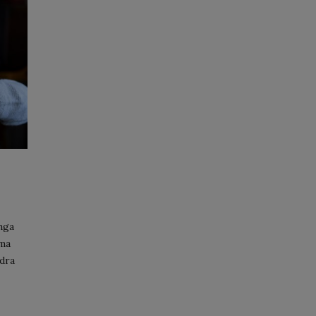
nga
mma
ndra