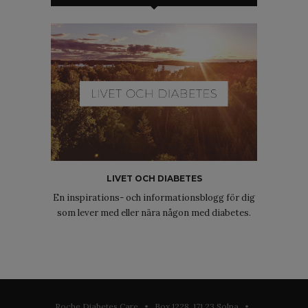
LIVET OCH DIABETES
En inspirations- och informationsblogg för dig
som lever med eller nära någon med diabetes.
Roche Diabetes Care • Box 1228, 171 23 Solna •