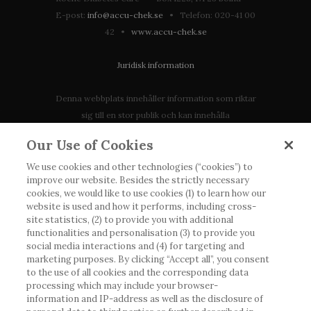
E-post:
info@accu-chek.se
• Telefon: 020-41 00
42 •
www.accu-chek.se
Juridisk information
Denna webbplats innehåller information som riktar
sig till en stor publik och kan innehålla
produktdetaljer eller information som annars inte är
Our Use of Cookies
tillgänglig eller giltig i ditt land. Vänligen observera
att vi inte tar något ansvar för information som
We use cookies and other technologies (“cookies”) to
improve our website. Besides the strictly necessary
eventuellt inte uppfyller någon gällande rättslig
cookies, we would like to use cookies (1) to learn how our
process, förordning, registrering eller användning i
website is used and how it performs, including cross-
landet där du bor.
site statistics, (2) to provide you with additional
functionalities and personalisation (3) to provide you
social media interactions and (4) for targeting and
Roche har inte alltid möjlighet att kvalitetssäkra
marketing purposes. By clicking “Accept all”, you consent
andras inlägg, men kommer att ta bort vilseledande
to the use of all cookies and the corresponding data
eller olämpliga inlägg i möjligaste mån. Vi har inget
processing which may include your browser-
ansvar för innehållet på externa webbplatser som
information and IP-address as well as the disclosure of