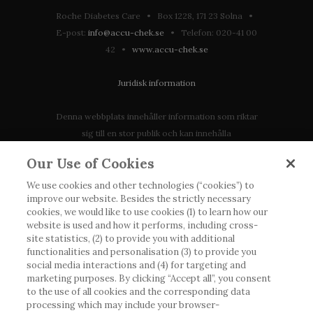
Roche Diabetes Care • Box 1228, 171 23 Solna •
E-post:
info@accu-chek.se
• Telefon: 020-41 00
42 •
www.accu-chek.se
Juridisk information
Denna webbplats innehåller information som riktar
sig till en stor publik och kan innehålla
produktdetaljer eller information som annars inte är
Our Use of Cookies
tillgänglig eller giltig i ditt land. Vänligen observera
att vi inte tar något ansvar för information som
We use cookies and other technologies (“cookies”) to
improve our website. Besides the strictly necessary
eventuellt inte uppfyller någon gällande rättslig
cookies, we would like to use cookies (1) to learn how our
process, förordning, registrering eller användning i
website is used and how it performs, including cross-
landet där du bor.
site statistics, (2) to provide you with additional
functionalities and personalisation (3) to provide you
social media interactions and (4) for targeting and
Roche har inte alltid möjlighet att kvalitetssäkra
marketing purposes. By clicking “Accept all”, you consent
andras inlägg, men kommer att ta bort vilseledande
to the use of all cookies and the corresponding data
eller olämpliga inlägg i möjligaste mån. Vi har inget
processing which may include your browser-