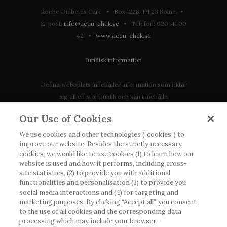
Roche Diabetes Care • Box 1228, 171 23 Solna •
E-post:
info@accu-chek.se
• Telefon: 020-41 00
42 •
www.accu-chek.se
Juridisk information
Denna webbplats innehåller information som riktar
sig till en stor publik och kan innehålla
produktdetaljer eller information som annars inte är
Our Use of Cookies
tillgänglig eller giltig i ditt land. Vänligen observera
att vi inte tar något ansvar för information som
We use cookies and other technologies (“cookies”) to
improve our website. Besides the strictly necessary
eventuellt inte uppfyller någon gällande rättslig
cookies, we would like to use cookies (1) to learn how our
process, förordning, registrering eller användning i
website is used and how it performs, including cross-
landet där du bor.
site statistics, (2) to provide you with additional
functionalities and personalisation (3) to provide you
social media interactions and (4) for targeting and
Roche har inte alltid möjlighet att kvalitetssäkra
marketing purposes. By clicking “Accept all”, you consent
andras inlägg, men kommer att ta bort vilseledande
to the use of all cookies and the corresponding data
eller olämpliga inlägg i möjligaste mån. Vi har inget
processing which may include your browser-