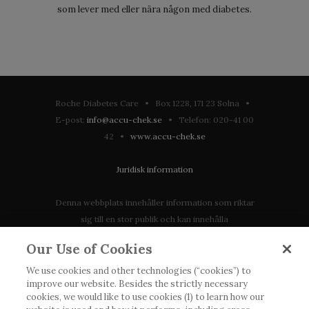
som lever med eller nära någon med diabetes.
Roche Diabetes Care • Box 1228, 171 23 Solna •
E-post:
info@accu-chek.se
• Telefon: 020-41 00
42 •
www.accu-chek.se
Juridisk information
Denna webbplats innehåller information som riktar
sig till en stor publik och kan innehålla
produktdetaljer eller information som annars inte är
Our Use of Cookies
tillgänglig eller giltig i ditt land. Vänligen observera
att vi inte tar något ansvar för information som
We use cookies and other technologies (“cookies”) to
improve our website. Besides the strictly necessary
eventuellt inte uppfyller någon gällande rättslig
cookies, we would like to use cookies (1) to learn how our
process, förordning, registrering eller användning i