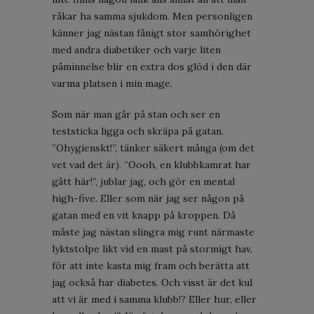
råkar ha samma sjukdom. Men personligen
känner jag nästan fånigt stor samhörighet
med andra diabetiker och varje liten
påminnelse blir en extra dos glöd i den där
varma platsen i min mage.
Som när man går på stan och ser en
teststicka ligga och skräpa på gatan.
”Ohygienskt!”, tänker säkert många (om det
vet vad det är). ”Oooh, en klubbkamrat har
gått här!”, jublar jag, och gör en mental
high-five. Eller som när jag ser någon på
gatan med en vit knapp på kroppen. Då
måste jag nästan slingra mig runt närmaste
lyktstolpe likt vid en mast på stormigt hav,
för att inte kasta mig fram och berätta att
jag också har diabetes. Och visst är det kul
att vi är med i samma klubb!? Eller hur, eller