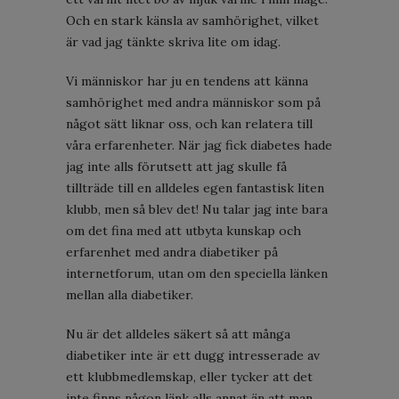
Och en stark känsla av samhörighet, vilket
är vad jag tänkte skriva lite om idag.
Vi människor har ju en tendens att känna
samhörighet med andra människor som på
något sätt liknar oss, och kan relatera till
våra erfarenheter. När jag fick diabetes hade
jag inte alls förutsett att jag skulle få
tillträde till en alldeles egen fantastisk liten
klubb, men så blev det! Nu talar jag inte bara
om det fina med att utbyta kunskap och
erfarenhet med andra diabetiker på
internetforum, utan om den speciella länken
mellan alla diabetiker.
Nu är det alldeles säkert så att många
diabetiker inte är ett dugg intresserade av
ett klubbmedlemskap, eller tycker att det
inte finns någon länk alls annat än att man