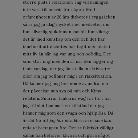
större plats i relationen. Jag vill nämligen
inte vara till besvär för någon. Med
erfarenheten av 28 års diabetes i ryggsäcken
så är jag ju idag mycket mer medveten om
hur allvarlig sjukdomen kan bli, hur viktigt
det är med kunskap om den och det har
inneburit att diabetes har tagit mer plats i
mitt liv än när jag var ung och odödlig. Det
som stör mig med den är när den lägger sig
i min vardag, när jag får ställa in aktiviteter
eller om jag befinner mig i en risksituation.
Då känner jag mig beroende av andra och
det påverkar min syn på min och Kims
relation. Snurrar tankarna iväg för fort har
jag till slut hamnat i ett tillstånd där jag
känner mig som den svaga och hjälplösa.
Då
är det tur att jag har min kloke man som kan
reda ut begreppen lite.
Det är faktiskt väldigt
sällan han behöver kliva in och göra något