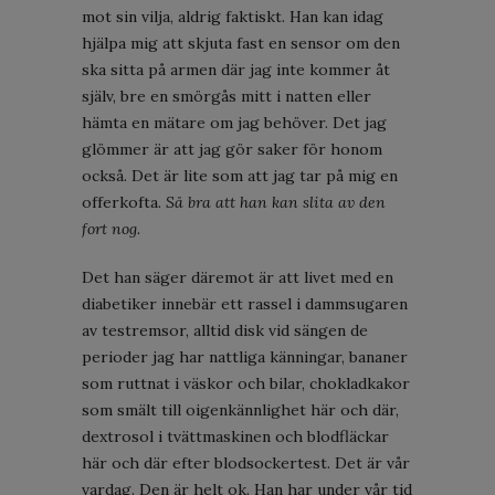
mot sin vilja, aldrig faktiskt. Han kan idag
hjälpa mig att skjuta fast en sensor om den
ska sitta på armen där jag inte kommer åt
själv, bre en smörgås mitt i natten eller
hämta en mätare om jag behöver. Det jag
glömmer är att jag gör saker för honom
också. Det är lite som att jag tar på mig en
offerkofta.
Så bra att han kan slita av den
fort nog.
Det han säger däremot är att livet med en
diabetiker innebär ett rassel i dammsugaren
av testremsor, alltid disk vid sängen de
perioder jag har nattliga känningar, bananer
som ruttnat i väskor och bilar, chokladkakor
som smält till oigenkännlighet här och där,
dextrosol i tvättmaskinen och blodfläckar
här och där efter blodsockertest. Det är vår
vardag. Den är helt ok. Han har under vår tid