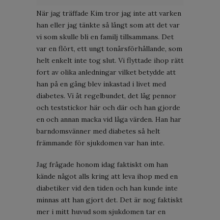
När jag träffade Kim tror jag inte att varken
han eller jag tänkte så långt som att det var
vi som skulle bli en familj tillsammans. Det
var en flört, ett ungt tonårsförhållande, som
helt enkelt inte tog slut. Vi flyttade ihop rätt
fort av olika anledningar vilket betydde att
han på en gång blev inkastad i livet med
diabetes. Vi åt regelbundet, det låg pennor
och teststickor här och där och han gjorde
en och annan macka vid låga värden. Han har
barndomsvänner med diabetes så helt
främmande för sjukdomen var han inte.
Jag frågade honom idag faktiskt om han
kände något alls kring att leva ihop med en
diabetiker vid den tiden och han kunde inte
minnas att han gjort det. Det är nog faktiskt
mer i mitt huvud som sjukdomen tar en