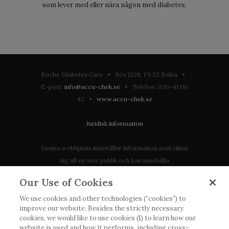
som lever med eller nära någon med diabetes.
Roche Diabetes Care • Box 1228, 171 23 Solna •
E-post:
info@accu-chek.se
• Telefon: 020-41 00
42 •
www.accu-chek.se
Juridisk information
Denna webbplats innehåller information som riktar
sig till en stor publik och kan innehålla
produktdetaljer eller information som annars inte är
Our Use of Cookies
tillgänglig eller giltig i ditt land. Vänligen observera
att vi inte tar något ansvar för information som
We use cookies and other technologies (“cookies”) to
improve our website. Besides the strictly necessary
eventuellt inte uppfyller någon gällande rättslig
cookies, we would like to use cookies (1) to learn how our
process, förordning, registrering eller användning i
website is used and how it performs, including cross-