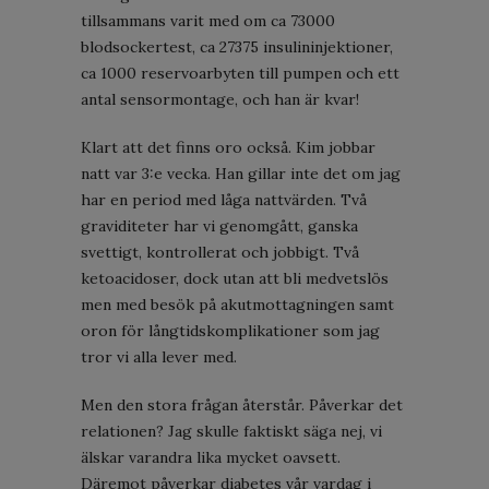
tillsammans varit med om ca 73000
blodsockertest, ca 27375 insulininjektioner,
ca 1000 reservoarbyten till pumpen och ett
antal sensormontage, och han är kvar!
Klart att det finns oro också. Kim jobbar
natt var 3:e vecka. Han gillar inte det om jag
har en period med låga nattvärden. Två
graviditeter har vi genomgått, ganska
svettigt, kontrollerat och jobbigt. Två
ketoacidoser, dock utan att bli medvetslös
men med besök på akutmottagningen samt
oron för långtidskomplikationer som jag
tror vi alla lever med.
Men den stora frågan återstår. Påverkar det
relationen? Jag skulle faktiskt säga nej, vi
älskar varandra lika mycket oavsett.
Däremot påverkar diabetes vår vardag i