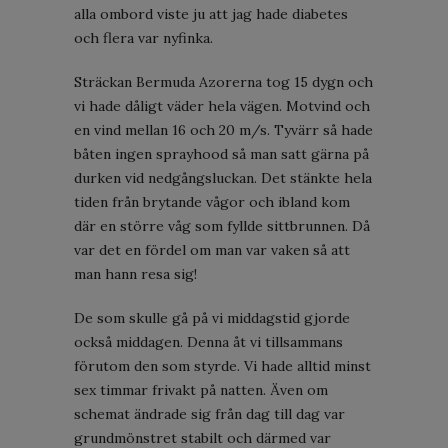
alla ombord viste ju att jag hade diabetes
och flera var nyfinka.
Sträckan Bermuda Azorerna tog 15 dygn och
vi hade dåligt väder hela vägen. Motvind och
en vind mellan 16 och 20 m/s. Tyvärr så hade
båten ingen sprayhood så man satt gärna på
durken vid nedgångsluckan. Det stänkte hela
tiden från brytande vågor och ibland kom
där en större våg som fyllde sittbrunnen. Då
var det en fördel om man var vaken så att
man hann resa sig!
De som skulle gå på vi middagstid gjorde
också middagen. Denna åt vi tillsammans
förutom den som styrde. Vi hade alltid minst
sex timmar frivakt på natten. Även om
schemat ändrade sig från dag till dag var
grundmönstret stabilt och därmed var