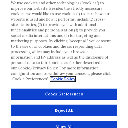
att vi inte tar något ansvar för information som
We use cookies and other technologies (“cookies”) to
improve our website. Besides the strictly necessary
eventuellt inte uppfyller någon gällande rättslig
cookies, we would like to use cookies (1) to learn how our
process, förordning, registrering eller användning i
website is used and how it performs, including cross-
landet där du bor.
site statistics, (2) to provide you with additional
functionalities and personalisation (3) to provide you
social media interactions and (4) for targeting and
Roche har inte alltid möjlighet att kvalitetssäkra
marketing purposes. By clicking “Accept all”, you consent
andras inlägg, men kommer att ta bort vilseledande
to the use of all cookies and the corresponding data
eller olämpliga inlägg i möjligaste mån. Vi har inget
processing which may include your browser-
information and IP-address as well as the disclosure of
ansvar för innehållet på externa webbplatser som
personal data to third parties as further described in
det länkas till. Kopiering av material från denna
our Cookie/Privacy Policy. For more information,
webbplats för användning någon annanstans är inte
configuration and to withdraw your consent, please click
tillåtet utan överenskommelse. Webbplatsen säljer
“Cookie Preferences”.
Cookie Policy
utrymme till annonsörer, och sådant innehåll är
märkt.
Cookie Preferences
Denna webbplats är inte avsedd att rapportera
biverkningar eller produktklagomål. Kontakta
Reject All
kundtjänst för att rapportera en händelse.
www.accu-chek.se
© 2022, Roche Diabetes Care. Med ensamrätt.
Allow All