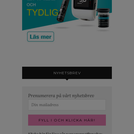
NYHETSBREV
Prenumerera på vårt nyhetsbrev
Klicka här för läsa vår personuppgiftspolicy.