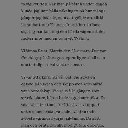
ta sig ett dop. Var man på båten under dagen
kunde jag inte hålla räkningen på hur många
gånger jag badade, men det gällde att alltid
ha solhatt och T-shirt för att inte bränna
sig. Jag har lärt mej den hårda vägen att det
räcker inte med en tunn vit T-shirt.
Vi lämna Saint-Martin den 28:e mars. Det var
för tidigt på säsongen, egentligen skall man
starta tidigast två veckor senare.
Vi var åtta killar på vår båt. Sju stycken
delade på vakten och skepparen som alltid
var i beredskap. Vi var två åt gången som
styrde båten, båten hade ingen autopilot. En
vakt var i tre timmar. Oftast var vi uppe i
sittbrunnen båda två under vakten och
avlöste varandra varje halvtimme. Då satt
man och prata om allt möjligt bl.a. diabetes,