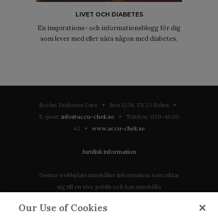
LIVET OCH DIABETES
En inspirations- och informationsblogg för dig
som lever med eller nära någon med diabetes.
Roche Diabetes Care • Box 1228, 171 23 Solna •
E-post:
info@accu-chek.se
• Telefon: 020-41 00
42 •
www.accu-chek.se
Juridisk information
Denna webbplats innehåller information som riktar
sig till en stor publik och kan innehålla
produktdetaljer eller information som annars inte är
Our Use of Cookies
tillgänglig eller giltig i ditt land. Vänligen observera