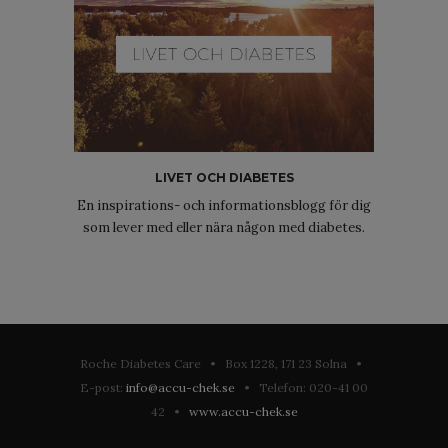
LIVET OCH DIABETES
En inspirations- och informationsblogg för dig
som lever med eller nära någon med diabetes.
Roche Diabetes Care • Box 1228, 171 23 Solna •
E-post:
info@accu-chek.se
• Telefon: 020-41 00
42 •
www.accu-chek.se