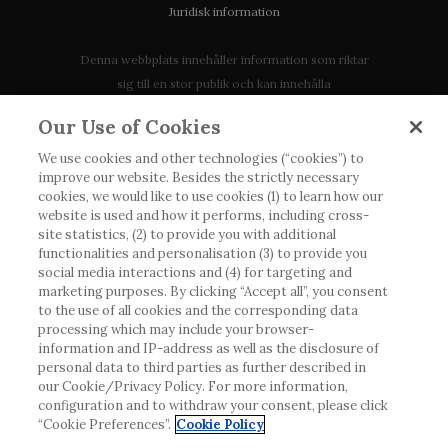
Juridisk information
Denna webbplats innehåller information som riktar
sig till en stor publik och kan innehålla
produktdetaljer eller information som annars inte är
Our Use of Cookies
tillgänglig eller giltig i ditt land. Vänligen observera
att vi inte tar något ansvar för information som
We use cookies and other technologies (“cookies”) to
improve our website. Besides the strictly necessary
eventuellt inte uppfyller någon gällande rättslig
cookies, we would like to use cookies (1) to learn how our
process, förordning, registrering eller användning i
website is used and how it performs, including cross-
landet där du bor.
site statistics, (2) to provide you with additional
functionalities and personalisation (3) to provide you
social media interactions and (4) for targeting and
Roche har inte alltid möjlighet att kvalitetssäkra
marketing purposes. By clicking “Accept all”, you consent
andras inlägg, men kommer att ta bort vilseledande
to the use of all cookies and the corresponding data
eller olämpliga inlägg i möjligaste mån. Vi har inget
processing which may include your browser-
information and IP-address as well as the disclosure of
ansvar för innehållet på externa webbplatser som
personal data to third parties as further described in
det länkas till. Kopiering av material från denna
our Cookie/Privacy Policy. For more information,
webbplats för användning någon annanstans är inte
configuration and to withdraw your consent, please click
tillåtet utan överenskommelse. Webbplatsen säljer
“Cookie Preferences”.
Cookie Policy
utrymme till annonsörer, och sådant innehåll är