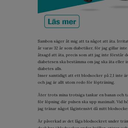
Sambon säger åt mig att ta något att äta. Irrita
år varav 32 år som diabetiker, för jag gillar inte
åtsagd att äta, precis som att jag inte förstår det
diabetesen ska bestämma om jag ska äta eller int
diabetes alls.
Inser samtidigt att ett blodsocker på 2,1 inte 
och jag är allt utom redo för löpträning.
Äter trots mina trotsiga tankar en banan och tar
för löpning där pulsen ska upp maximalt. Vid h
jag tränar något lågintensivt då mitt blodsocker
Är påverkad av det låga blodsockret under trän