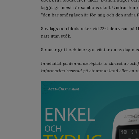
dock bra i blodsocker under kvällen, stiger och 
läggdags, mest för sambons skull. Undrar hur of
”den här smörgåsen är för mig och den andra 
Sovdags och blodsocker vid 22-tiden visar på 1
natt utan stök.
Somnar gott och imorgon väntar en ny dag med
Innehållet på denna webbplats är skrivet av och fö
information baserad på ett annat land eller en re