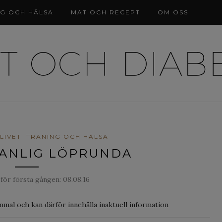
NG OCH HÄLSA
MAT OCH RECEPT
OM OSS
LIVET
TRÄNING OCH HÄLSA
VANLIG LÖPRUNDA
 för första gången:
08.08.16
mmal och kan därför innehålla inaktuell information