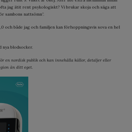
ligger runt 9. Vilket är okej. Äter lite extra mellanmål innan
ta jag ätit rent psykologiskt? Vi brukar skoja och säga att
för sambons nattsömn”.
1,0 och både jag och familjen kan förhoppningsvis sova en hel
 nya blodsocker.
r en nordisk publik och kan innehålla källor, detaljer eller
gion än ditt eget.