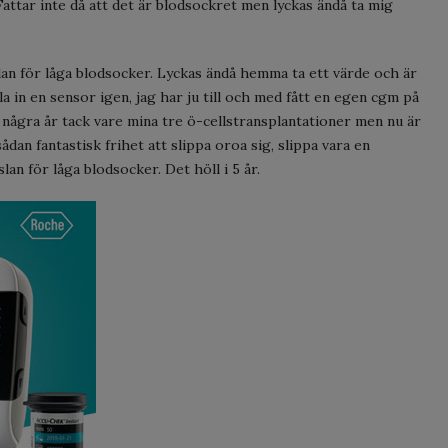
attar inte då att det är blodsockret men lyckas ändå ta mig
slan för låga blodsocker. Lyckas ändå hemma ta ett värde och är
a in en sensor igen, jag har ju till och med fått en egen cgm på
 några år tack vare mina tre ö-cellstransplantationer men nu är
sådan fantastisk frihet att slippa oroa sig, slippa vara en
slan för låga blodsocker. Det höll i 5 år.