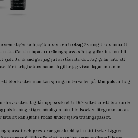
tionen stiger och jag blir som en trotsig 2-åring trots mina 41
 att äta för tätt inpå ett träningspass och jag gillar inte att bli
 själv. Ja, ibland gör jag ju förstås inte det. Jag gillar inte att
e, för i ärlighetens namn så gillar jag vissa dagar inte min
är ett blodsocker man kan springa intervaller på. Min puls är hög
 druvsocker. Jag får upp sockret till 6,9 vilket är ett bra värde
ögpulsträning stiger nämligen mitt blodsocker litegrann än om
 istället kan sjunka redan under själva träningspasset.
ingspasset och presterar ganska dåligt i mitt tycke. Ligger