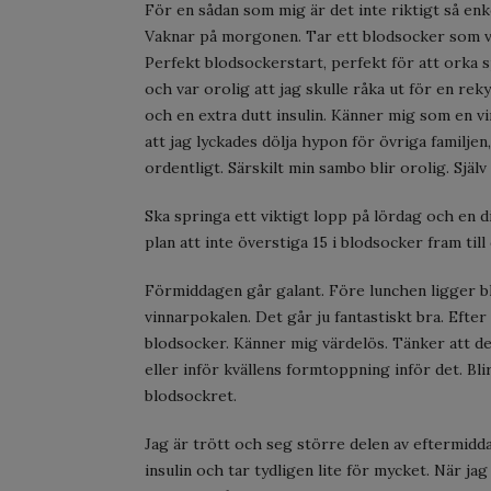
För en sådan som mig är det inte riktigt så enke
Vaknar på morgonen. Tar ett blodsocker som visa
Perfekt blodsockerstart, perfekt för att orka sp
och var orolig att jag skulle råka ut för en r
och en extra dutt insulin. Känner mig som en v
att jag lyckades dölja hypon för övriga familjen,
ordentligt. Särskilt min sambo blir orolig. Själv
Ska springa ett viktigt lopp på lördag och en d
plan att inte överstiga 15 i blodsocker fram till
Förmiddagen går galant. Före lunchen ligger bl
vinnarpokalen. Det går ju fantastiskt bra. Efter 
blodsocker. Känner mig värdelös. Tänker att de
eller inför kvällens formtoppning inför det. Bli
blodsockret.
Jag är trött och seg större delen av eftermidd
insulin och tar tydligen lite för mycket. När ja