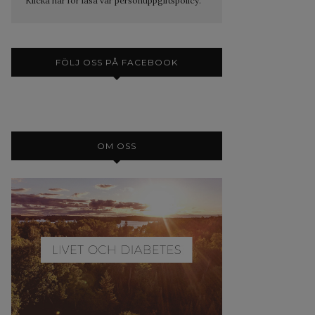
Klicka här för läsa vår personuppgiftspolicy.
FÖLJ OSS PÅ FACEBOOK
OM OSS