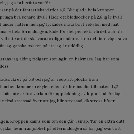
lt, jag ska berätta varför:
r på det fantastiska värdet 4,6. Blir glad i hela kroppen.
ringa bra senare ikväll. Hade ett blodsocker på 2,6 igår kväll
ekyl under natten men jag lyckades mota bort rekylen med mat
innare hela förmiddagen. Både för det perfekta värdet och för
 vill inte att de ska vara oroliga under natten och inte våga sova
 är jag ganska osäker på att jag är odödlig.
istans jag aldrig tidigare sprungit, en halvmara. Jag har som
 dess.
odsockret på 5,9 och jag är redo att plocka fram
lunchen kommer rekylen eller för lite insulin till maten, 17,2 i
t här inte är bra varken för uppladdning av loppet på lördag
r också stressad över att jag blir stressad, då stress höjer
agen. Kroppen känns som om den går i sirap. Tar en extra dutt
g cyklar hem från jobbet på eftermiddagen så har jag svårt att