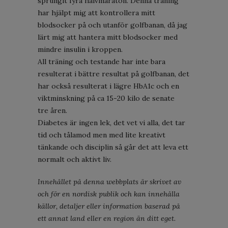
sprungit fyra halvmaraton. Denna träning
har hjälpt mig att kontrollera mitt
blodsocker på och utanför golfbanan, då jag
lärt mig att hantera mitt blodsocker med
mindre insulin i kroppen.
All träning och testande har inte bara
resulterat i bättre resultat på golfbanan, det
har också resulterat i lägre HbA1c och en
viktminskning på ca 15-20 kilo de senate
tre åren.
Diabetes är ingen lek, det vet vi alla, det tar
tid och tålamod men med lite kreativt
tänkande och disciplin så går det att leva ett
normalt och aktivt liv.
Innehållet på denna webbplats är skrivet av
och för en nordisk publik och kan innehålla
källor, detaljer eller information baserad på
ett annat land eller en region än ditt eget.