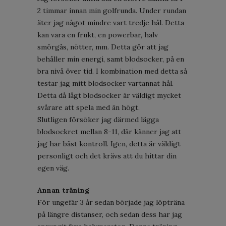
2 timmar innan min golfrunda. Under rundan
äter jag något mindre vart tredje hål. Detta
kan vara en frukt, en powerbar, halv
smörgås, nötter, mm. Detta gör att jag
behåller min energi, samt blodsocker, på en
bra nivå över tid. I kombination med detta så
testar jag mitt blodsocker vartannat hål.
Detta då lågt blodsocker är väldigt mycket
svårare att spela med än högt.
Slutligen försöker jag därmed lägga
blodsockret mellan 8-11, där känner jag att
jag har bäst kontroll. Igen, detta är väldigt
personligt och det krävs att du hittar din
egen väg.
Annan träning
För ungefär 3 år sedan började jag löpträna
på längre distanser, och sedan dess har jag