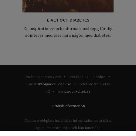
LIVET OCH DIABETES
En inspirations- och informationsblogg för dig
som lever med eller nära någon med diabetes.
Roche Diabetes Care • Box 1228, 171 23 Solna •
E-post:
info@accu-chek.se
• Telefon: 020-41 00
42 •
www.accu-chek.se
Juridisk information
Denna webbplats innehåller information som riktar
sig till en stor publik och kan innehålla
produktdetaljer eller information som annars inte är