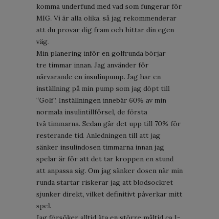
komma underfund med vad som fungerar för
MIG. Vi är alla olika, så jag rekommenderar
att du provar dig fram och hittar din egen
väg.
Min planering inför en golfrunda börjar
tre timmar innan. Jag använder för
närvarande en insulinpump. Jag har en
inställning på min pump som jag döpt till
“Golf”. Inställningen innebär 60% av min
normala insulintillförsel, de första
två timmarna. Sedan går det upp till 70% för
resterande tid. Anledningen till att jag
sänker insulindosen timmarna innan jag
spelar är för att det tar kroppen en stund
att anpassa sig. Om jag sänker dosen när min
runda startar riskerar jag att blodsockret
sjunker direkt, vilket definitivt påverkar mitt
spel.
Jag försöker alltid äta en större måltid ca 1-