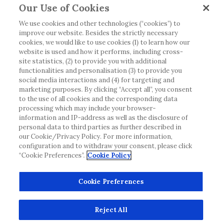
Our Use of Cookies
tillgänglig eller giltig i ditt land. Vänligen observera
att vi inte tar något ansvar för information som
We use cookies and other technologies (“cookies”) to
improve our website. Besides the strictly necessary
eventuellt inte uppfyller någon gällande rättslig
cookies, we would like to use cookies (1) to learn how our
process, förordning, registrering eller användning i
website is used and how it performs, including cross-
landet där du bor.
site statistics, (2) to provide you with additional
functionalities and personalisation (3) to provide you
social media interactions and (4) for targeting and
Roche har inte alltid möjlighet att kvalitetssäkra
marketing purposes. By clicking “Accept all”, you consent
andras inlägg, men kommer att ta bort vilseledande
to the use of all cookies and the corresponding data
eller olämpliga inlägg i möjligaste mån. Vi har inget
processing which may include your browser-
ansvar för innehållet på externa webbplatser som
information and IP-address as well as the disclosure of
personal data to third parties as further described in
det länkas till. Kopiering av material från denna
our Cookie/Privacy Policy. For more information,
webbplats för användning någon annanstans är inte
configuration and to withdraw your consent, please click
tillåtet utan överenskommelse. Webbplatsen säljer
“Cookie Preferences”.
Cookie Policy
utrymme till annonsörer, och sådant innehåll är
märkt.
Cookie Preferences
Denna webbplats är inte avsedd att rapportera
biverkningar eller produktklagomål. Kontakta
Reject All
kundtjänst för att rapportera en händelse.