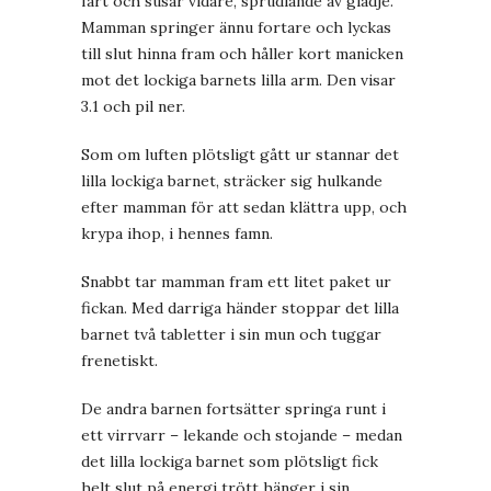
fart och susar vidare, sprudlande av glädje.
Mamman springer ännu fortare och lyckas
till slut hinna fram och håller kort manicken
mot det lockiga barnets lilla arm. Den visar
3.1 och pil ner.
Som om luften plötsligt gått ur stannar det
lilla lockiga barnet, sträcker sig hulkande
efter mamman för att sedan klättra upp, och
krypa ihop, i hennes famn.
Snabbt tar mamman fram ett litet paket ur
fickan. Med darriga händer stoppar det lilla
barnet två tabletter i sin mun och tuggar
frenetiskt.
De andra barnen fortsätter springa runt i
ett virrvarr – lekande och stojande – medan
det lilla lockiga barnet som plötsligt fick
helt slut på energi trött hänger i sin