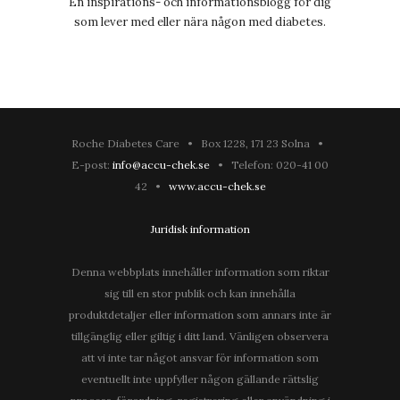
En inspirations- och informationsblogg för dig
som lever med eller nära någon med diabetes.
Roche Diabetes Care • Box 1228, 171 23 Solna •
E-post:
info@accu-chek.se
• Telefon: 020-41 00
42 •
www.accu-chek.se
Juridisk information
Denna webbplats innehåller information som riktar
sig till en stor publik och kan innehålla
produktdetaljer eller information som annars inte är
tillgänglig eller giltig i ditt land. Vänligen observera
att vi inte tar något ansvar för information som
eventuellt inte uppfyller någon gällande rättslig