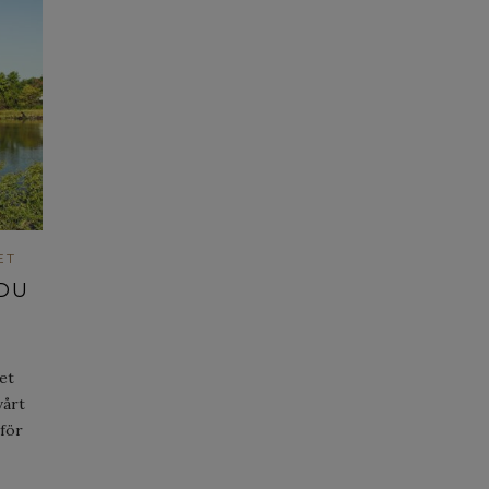
ET
 DU
et
vårt
rför