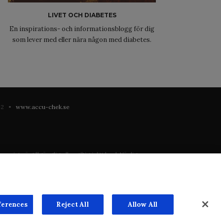
LIVET OCH DIABETES
En inspirations- och informationsblogg för dig
som lever med eller nära någon med diabetes.
 42 •
www.accu-chek.se
 inte är tillgänglig eller giltig i ditt land. Vänligen
registrering eller användning i landet där du bor.
ste mån. Vi har inget ansvar för innehållet på externa
n överenskommelse. Webbplatsen säljer utrymme till
ferences
Reject All
Allow All