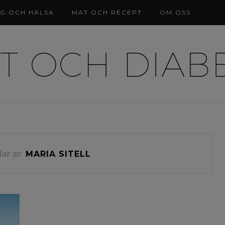
NG OCH HÄLSA
MAT OCH RECEPT
OM OSS
lar av
MARIA SITELL