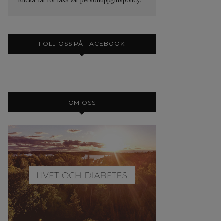
Klicka här för läsa vår personuppgiftspolicy.
FÖLJ OSS PÅ FACEBOOK
OM OSS