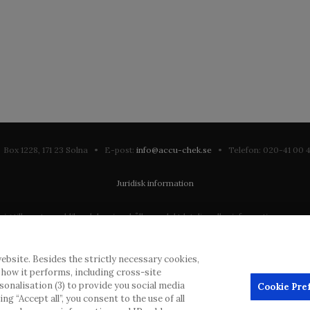
Box 1228, 171 23 Solna • E-post:
info@accu-chek.se
• Telefon: 020-41 00
Juridisk information
till en stor publik och kan innehålla produktdetaljer eller information som annars
ation som eventuellt inte uppfyller någon gällande rättslig process, förordning, 
ebsite. Besides the strictly necessary cookies,
dras inlägg, men kommer att ta bort vilseledande eller olämpliga inlägg i möjliga
d how it performs, including cross-site
erial från denna webbplats för användning någon annanstans är inte tillåtet uta
rsonalisation (3) to provide you social media
Cookie Pre
g “Accept all”, you consent to the use of all
annonsörer, och sådant innehåll är märkt.