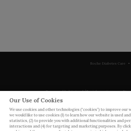
Roche Diabetes Care • 
Denna webbplats innehåller information som riktar sig 
observera att vi inte tar något ansvar för inform
Our Use of Cookies
We use cookies and other technologies (“cookies”) to improve our w
Roche har inte alltid möjlighet att kvalitetssäkra an
we would like to use cookies (1) to learn how our website is used an
webbplatser som det länkas till. Kopiering av mat
statistics, (2) to provide you with additional functionalities and pe
interactions and (4) for targeting and marketing purposes. By clickin