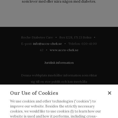
som lever med eller nära någon med diabetes.
Roche Diabetes Care • Box 1228, 171 23 Solna •
E-post:
info@accu-chek.se
• Telefon: 020-41 00
42 •
www.accu-chek.se
Juridisk information
Denna webbplats innehåller information som riktar
sig till en stor publik och kan innehålla
produktdetaljer eller information som annars inte är
Our Use of Cookies
tillgänglig eller giltig i ditt land. Vänligen observera
att vi inte tar något ansvar för information som
We use cookies and other technologies (“cookies”) to
improve our website. Besides the strictly necessary
eventuellt inte uppfyller någon gällande rättslig
cookies, we would like to use cookies (1) to learn how our
process, förordning, registrering eller användning i
website is used and how it performs, including cross-